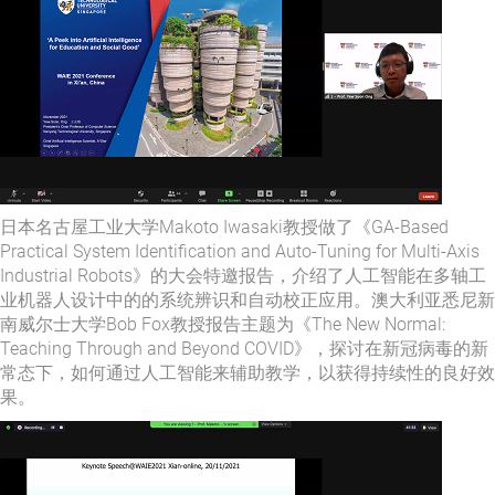
日本名古屋工业大学Makoto Iwasaki教授做了《GA-Based
Practical System Identification and Auto-Tuning for Multi-Axis
Industrial Robots》的大会特邀报告，介绍了人工智能在多轴工
业机器人设计中的的系统辨识和自动校正应用。澳大利亚悉尼新
南威尔士大学Bob Fox教授报告主题为《The New Normal:
Teaching Through and Beyond COVID》，探讨在新冠病毒的新
常态下，如何通过人工智能来辅助教学，以获得持续性的良好效
果。