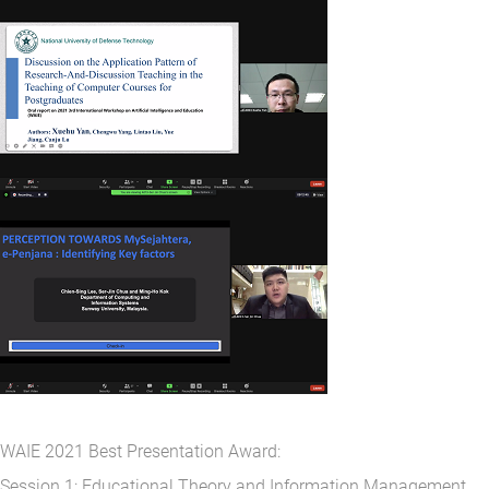
WAIE 2021 Best Presentation Award:
Session 1: Educational Theory and Information Management