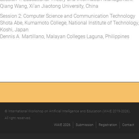
Qiang Wang, Xi'an Jiaotong University, China
Session 2: Computer Science and Communication Technology
Shota Abe, Kumamoto College, National Institute of Technology,
Koshi, Japan
Dennis A. Martillano, Malayan Colleges Laguna, Philippines
© International Workshop on Artificial Intelligence and Education (WAIE 2019-2026),
All right reserved.
WAIE 2026
Submission
Registration
Contact